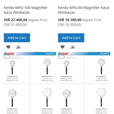
Kenko MFG-100 Magnifier
Kenko MFG-60 Magnifier Kaca
Kaca Pembesar
Pembesar
Special
Special
IDR 27.400,00
IDR 16.700,00
Regular Price
Regular Price
Price
Price
IDR 31.600,00
IDR 19.300,00
Add to Cart
Add to Cart
ADD
ADD
ADD
ADD
TO
TO
TO
TO
WISH
COMPARE
WISH
COMPARE
LIST
LIST