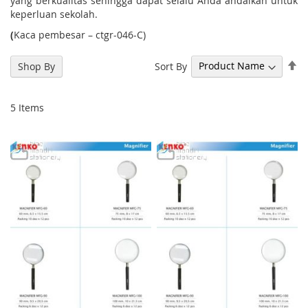
yang berkualitas sehingga dapat selalu Anda andalkan untuk
keperluan sekolah.
(
Kaca pembesar – ctgr-046-C)
Se
Sort By
Shop By
De
Di
5
Items