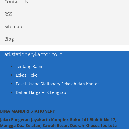
Contact Us
RSS
Sitemap
Blog
atkstationerykantor.co.id
Tentang Kami
Lokasi Toko
Paket Usaha Stationary Sekolah dan Kantor
Daftar Harga ATK Lengkap
BINA MANDIRI STATIONERY
Jalan Pangeran Jayakarta Komplek Ruko 141 Blok A No.17,
Mangga Dua Selatan, Sawah Besar, Daerah Khusus Ibukota