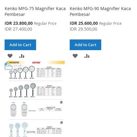
Kenko MFG-75 Magnifier Kaca
Kenko MFG-90 Magnifier Kaca
Pembesar
Pembesar
Special
Special
IDR 23.800,00
IDR 25.600,00
Regular Price
Regular Price
Price
Price
IDR 27.400,00
IDR 29.500,00
Add to Cart
Add to Cart
ADD
ADD
ADD
ADD
TO
TO
TO
TO
WISH
COMPARE
WISH
COMPARE
LIST
LIST