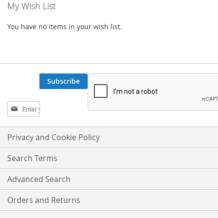
My Wish List
You have no items in your wish list.
Subscribe
Sign
Up
for
Our
Privacy and Cookie Policy
Newsletter:
Search Terms
Advanced Search
Orders and Returns