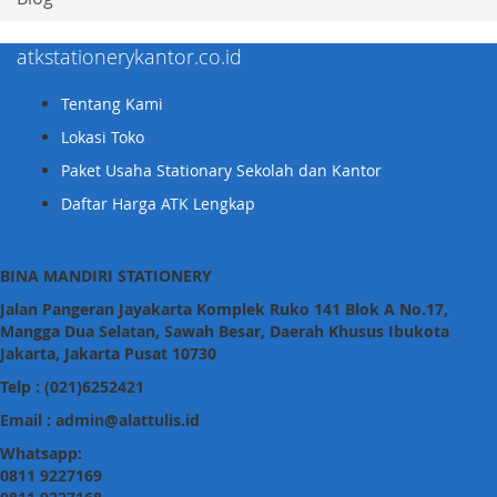
atkstationerykantor.co.id
Tentang Kami
Lokasi Toko
Paket Usaha Stationary Sekolah dan Kantor
Daftar Harga ATK Lengkap
BINA MANDIRI STATIONERY
Jalan Pangeran Jayakarta Komplek Ruko 141 Blok A No.17,
Mangga Dua Selatan, Sawah Besar, Daerah Khusus Ibukota
Jakarta, Jakarta Pusat 10730
Telp : (021)6252421
Email : admin@alattulis.id
Whatsapp:
0811 9227169