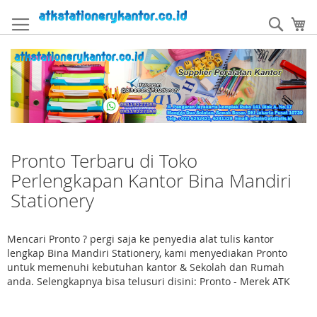
Skip
to
Sear
My
Content
Pronto Terbaru di Toko
Perlengkapan Kantor Bina Mandiri
Stationery
Mencari Pronto ? pergi saja ke penyedia alat tulis kantor
lengkap Bina Mandiri Stationery, kami menyediakan Pronto
untuk memenuhi kebutuhan kantor & Sekolah dan Rumah
anda. Selengkapnya bisa telusuri disini: Pronto - Merek ATK