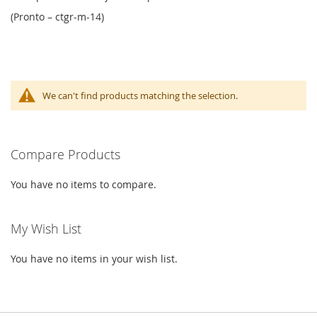
(Pronto – ctgr-m-14)
We can't find products matching the selection.
Compare Products
You have no items to compare.
My Wish List
You have no items in your wish list.