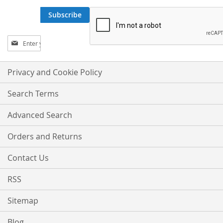
Subscribe
Sign
Up
for
Our
Privacy and Cookie Policy
Newsletter:
Search Terms
Advanced Search
Orders and Returns
Contact Us
RSS
Sitemap
Blog