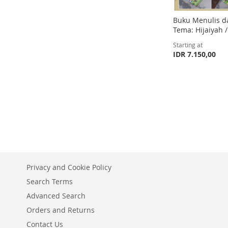
Buku Menulis 
Tema: Hijaiyah 
Starting at
IDR 7.150,00
Add to Cart
Add to Cart
Add to Cart
ADD
ADD
ADD
TO
ADD
TO
ADD
TO
ADD
WISH
TO
WISH
TO
WISH
TO
LIST
COMPARE
LIST
COMPARE
LIST
COMPARE
Privacy and Cookie Policy
Search Terms
Advanced Search
Orders and Returns
Contact Us