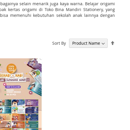
bagainya selain menarik juga kaya warna. Belajar origami
k kertas origami di Toko Bina Mandiri Stationery, yang
a bisa memenuhi kebutuhan sekolah anak lainnya dengan
Set
Sort By
Descen
Directi