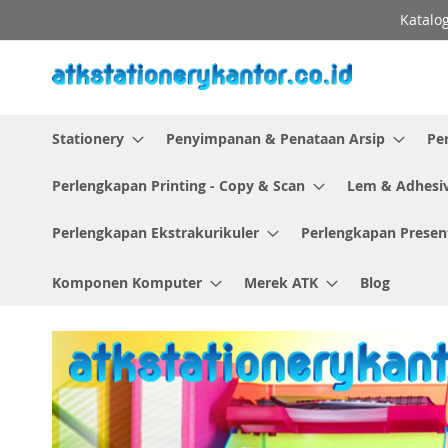
Skip
Katalog
to
Content
Stationery
Penyimpanan & Penataan Arsip
Pe
Perlengkapan Printing - Copy & Scan
Lem & Adhesi
Perlengkapan Ekstrakurikuler
Perlengkapan Presen
Komponen Komputer
Merek ATK
Blog