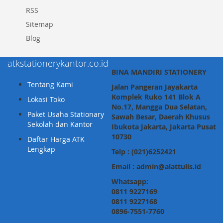
RSS
Sitemap
Blog
atkstationerykantor.co.id
BINA MANDIRI STATIONERY
Tentang Kami
Jalan Pangeran Jayakarta
Komplek Ruko 141 Blok A
Lokasi Toko
No.17, Mangga Dua Selatan,
Paket Usaha Stationary
Sawah Besar, Daerah Khusus
Sekolah dan Kantor
Ibukota Jakarta, Jakarta Pusat
10730
Daftar Harga ATK
Lengkap
Telp : (021)6252421
Email : admin@alattulis.id
Whatsapp:
0811 9227169
0811 9227168
0896-7551-7760