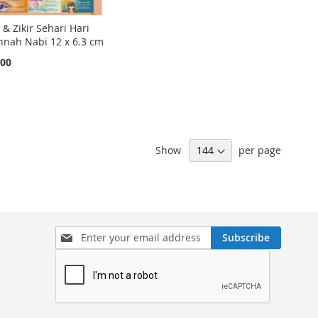
 & Zikir Sehari Hari
nnah Nabi 12 x 6.3 cm
,00
Show
per page
Sign
Subscribe
Up
for
Our
Newsletter: