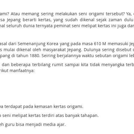
ami? Atau memang sering melakukan seni origami tersebut? Ya, o
asa Jepang berarti kertas, yang sudah dikenal sejak zaman du
l seluruh dunia ternyata peminat seni melipat kertas ini juga da
erasal dari Semenanjung Korea yang pada masa 610 M memasuki
as mulai dikenal oleh masyarakat Jepang. Dulunya sering disebut 
Jepang di tahun 1880. Seiring berjalannya waktu sebutan origami 
k dan beberapa terbilang rumit sampai kita tidak menyangka terbu
rikut manfaatnya:
a terdapat pada kemasan kertas origami.
seni melipat kertas terdiri atas banyak tahapan.
h guru bisa menjadi media ajar.