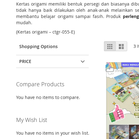
Kertas origami memiliki bentuk persegi dan biasanya dib
tidak hanya baik dilakukan oleh anak-anak melainkan s
membantu belajar origami sampai fasih. Produk
perlen
mudah.
(Kertas origami – ctgr-055-E)
View
Grid
List
3
I
Shopping Options
as
PRICE
Compare Products
You have no items to compare.
My Wish List
You have no items in your wish list.