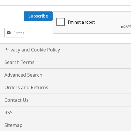
Subscribe
Sign
Up
for
Our
Privacy and Cookie Policy
Newsletter:
Search Terms
Advanced Search
Orders and Returns
Contact Us
RSS
Sitemap